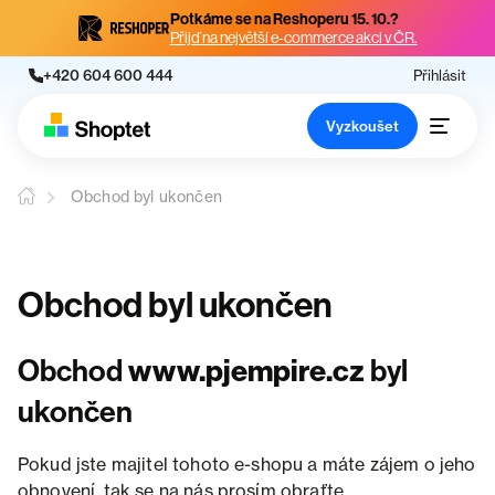
Potkáme se na Reshoperu 15. 10.?
Přijď na největší e-commerce akci v ČR.
+420 604 600 444
Přihlásit
Vyzkoušet
Obchod byl ukončen
Obchod byl ukončen
Obchod
www.pjempire.cz
byl
ukončen
Pokud jste majitel tohoto e-shopu a máte zájem o jeho
obnovení, tak se na nás prosím obraťte.